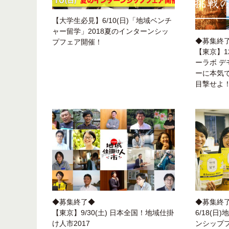
【大学生必見】6/10(日)「地域ベンチ
ャー留学」2018夏のインターンシッ
◆募集終
プフェア開催！
【東京】1
ーラボ デ
ーに本気
目撃せよ
◆募集終了◆
◆募集終
【東京】9/30(土) 日本全国！地域仕掛
6/18(
け人市2017
ンシップ