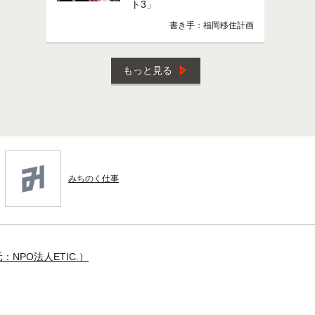
ト3」
書き手：福岡移住計画
もっと見る
みちのく仕事
NPO法人ETIC.）