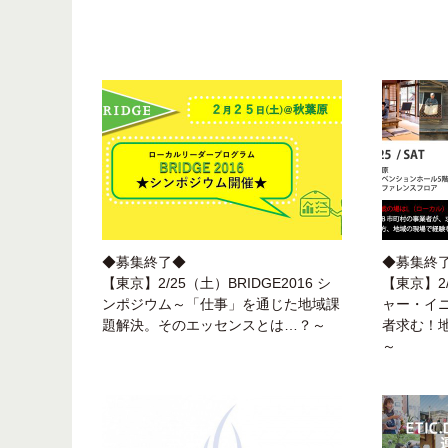
◆募集終了◆
◆募集終
【東京】2/25（土）BRIDGE2016 シ
【東京】2
ンポジウム～「仕事」を通じた地域課
ャー・イニ
題解決。そのエッセンスとは…？～
者求む！
～