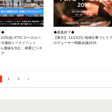
了◆
◆募集終了◆
1/25(金) ETIC.ローカルベ
【東京】 11/13(日) 地域仕事づくり
ラボ連続トークイベント
ロデューサー戦略会議2016
森から価値を生む、林業ビジネ
リア
2
3
＞