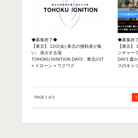
◆募集終了◆
◆募集終
【東京】 12/2(金) 東北の挑戦者が集
【東京】 1
い、発火する場
ンチャー
TOHOKU IGNITION DAY3：東北のIT
DAY1:
× ドローン × ワクワク
スのキャ
PAGE 1 of 3
1