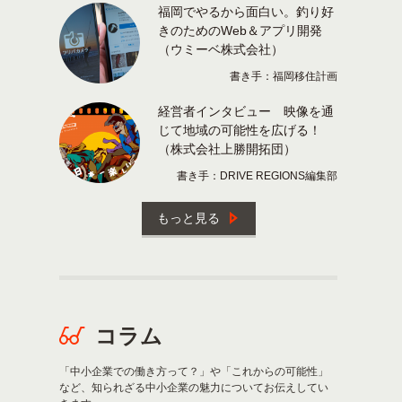
福岡でやるから面白い。釣り好
きのためのWeb＆アプリ開発
（ウミーベ株式会社）
書き手：福岡移住計画
経営者インタビュー 映像を通
じて地域の可能性を広げる！
（株式会社上勝開拓団）
書き手：DRIVE REGIONS編集部
もっと見る
コラム
「中小企業での働き方って？」や「これからの可能性」
など、知られざる中小企業の魅力についてお伝えしてい