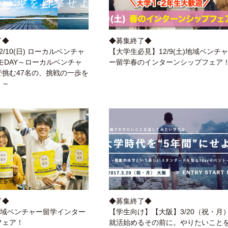
了◆
◆募集終了◆
2/10(日) ローカルベンチャ
【大学生必見】12/9(土)地域ベンチャ
モDAY～ローカルベンチャ
ー留学春のインターンシップフェア
で挑む47名の、挑戦の一歩を
！～
了◆
◆募集終了◆
日)地域ベンチャー留学インター
【学生向け】【大阪】3/20（祝・月
フェア！
就活始めるその前に。やりたいこと