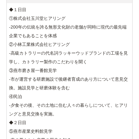
◆１日目
①株式会社玉川堂ヒアリング
-200年の伝統を誇る無形文化財の老舗が同時に現代の最先端
企業でもあることを体感
②小林工業株式会社ヒアリング
-高級カトラリーの代名詞ラッキーウッドブランドの工場を見
学し、カトラリー製作のこだわりを聞く
③燕市磨き屋一番館見学
-市が運営する研磨施設で後継者育成のあり方について意見交
換。施設見学と研磨体験を含む
④民泊
-夕食その後、その土地に住む人々の暮らしについて、ヒアリ
ングと意見交換を実施。
◆２日目
⑤燕市産業史料館見学